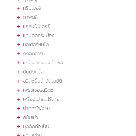
ทริมเมอร์
กาพ่นสี
แคล้มป์มิเตอร์
แท่นตัดกระเบื้อง
มอเตอร์หินไฟ
ถังอัดจารบี
เครื่องขัดผนังกำแพง
ปืนยิงแม๊ก
สวิตซ์ปั๊มน้ำอัตโนมัติ
เพรชเชอร์สวิตซ์
เครื่องเป่าลมไร้สาย
ปากกาไฟฉาย
สนับเข่า
ชุดดัดท่อแป๊ป
แท่นสว่าน