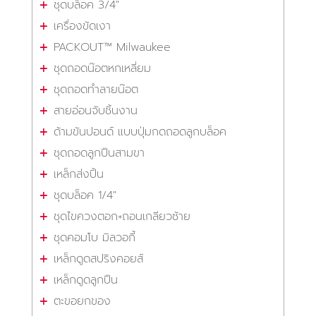
ชุดบล็อค 3/4"
เครื่องขัดเงา
PACKOUT™ Milwaukee
ชุดถอดน๊อตหกเหลี่ยม
ชุดถอดทำลายน๊อต
สายอ่อนจับชิ้นงาน
ด้ามขันปอนด์ แบบปุ่มกดถอดลูกบล็อค
ชุดถอดลูกปืนสามขา
เหล็กส่งปิ้น
ชุดบล็อค 1/4"
ชุดไขควงตอก+ถอนเกลียวซ้าย
ชุดคอมโบ มิลวอกี้
เหล็กดูดสปริงคอยส์
เหล็กดูดลูกปืน
ตะขอยกของ