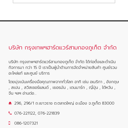
บริษัท กรุงเทพฯฮาร์ดแวร์สามกองภูเก็ต จำกัด
บริษัท กรุงเทพฯฮาร์ดแวร์สามกองภูเก็ต จำกัด ได้ก่อตั้งและดำเนิน
กิจการมา กว่า 15 ปี เราเป็นผู้นำด้านการจัดจำหน่ายสินค้า ศูนย์รวม
อะไหล่แท้ และศูนย์ บริการ
โดยมุ่งเน้นเครื่องมือคุณภาพจากทั่วโลก อาทิ เช่น อเมริกา , อังกฤษ
, สเปน , สวิสเซอร์แลนด์ , เยอรมัน , เดนมาร์ก , ญี่ปุ่น , ใต้หวัน ,
จีน ฯลฯ
อ่านต่อ...
296, 296/1 ถ.เยาวราช ต.ตลาดใหญ่ อ.เมือง จ.ภูเก็ต 83000
076-221122
,
076-221839
086-1207321