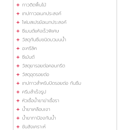
กาวติดพื้นไม้
เทปกาวอเนกประสงค์
โฟมสเปรย์อเนกประสงค์
ซีเมนต์แห้งเร็วพิเศษ
วัสดุกันซึมชนิดบวมนน้ำ
อะครีลิค
ซีเม้นต์
วัสดุยารอยต่อคอนกรีต
วัสดุอุดรอยต่อ
เทปกาวสำหรับปิดรอยต่อ กันซึม
ครีมสำเร็จรูป
หัวเชื้อน้ำยาฆ่าเชื้อรา
น้ำยาเคลือบเงา
น้ำยาทาป้องกันน้ำ
ชันสังเคราะห์