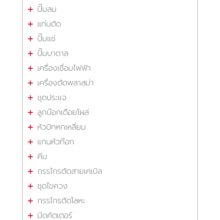
ปั๊มลม
แท่นตัด
ปั๊มแช่
ปั๊มบาดาล
เครื่องเชื่อมไฟฟ้า
เครื่องตัดพลาสม่า
ชุดประแจ
ลูกบ๊อกเดือยโผล่
หัวบิทหกเหลี่ยม
แกนหัวท๊อก
คีม
กรรไกรตัดสายเคเบิล
ชุดไขควง
กรรไกรตัดโลหะ
มีดคัตเตอร์