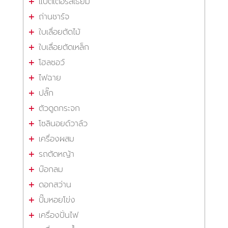
แบตเตอรี่ลิเธียม
ถ่านชาร์จ
ใบเลื่อยตัดไม้
ใบเลื่อยตัดเหล็ก
โฮลซอว์
ไฟฉาย
ปลั๊ก
ตัวดูดกระจก
โซลินอยด์วาล์ว
เครื่องผสม
รถตัดหญ้า
บ๊อกลม
ดอกสว่าน
ปั๊มหอยโข่ง
เครื่องปั่นไฟ