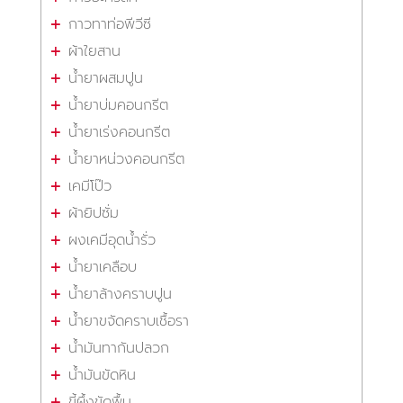
กาวทาท่อพีวีซี
ผ้าใยสาน
น้ำยาผสมปูน
น้ำยาบ่มคอนกรีต
น้ำยาเร่งคอนกรีต
น้ำยาหน่วงคอนกรีต
เคมีโป๊ว
ผ้ายิปซั่ม
ผงเคมีอุดน้ำรั่ว
น้ำยาเคลือบ
น้ำยาล้างคราบปูน
น้ำยาขจัดคราบเชื้อรา
น้ำมันทากันปลวก
น้ำมันขัดหิน
ขี้ผึ้งขัดพื้น