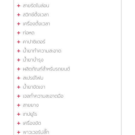
สายรัดไนล่อน
สวิทซ์ตั้งเวลา
เครื่องตั้งเวลา
ท่อหด
คาปาซิเตอร์
น้ำยาทำความสะอาด
น้ำยาบำรุง
ผลิตภัณฑ์สำหรับรถยนต์
สเปรย์โฟม
น้ำยาขัดเงา
เจลทำความสะอาดมือ
สายยาง
เทปยูโร
เครื่องขัด
พาวเวอร์ปลั๊ก