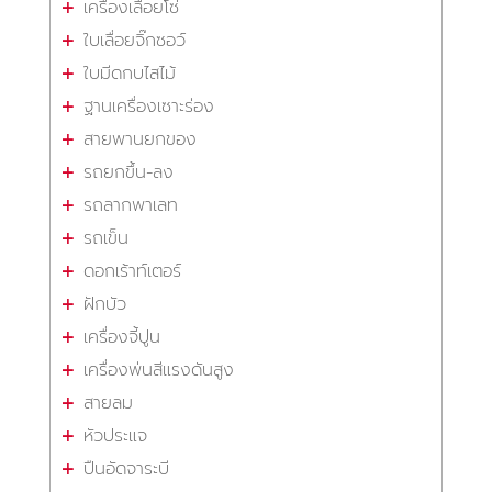
เครื่องเลื่อยโซ่
ใบเลื่อยจิ๊กซอว์
ใบมีดกบไสไม้
ฐานเครื่องเซาะร่อง
สายพานยกของ
รถยกขึ้น-ลง
รถลากพาเลท
รถเข็น
ดอกเร้าท์เตอร์
ฝักบัว
เครื่องจี้ปูน
เครื่องพ่นสีแรงดันสูง
สายลม
หัวประแจ
ปืนอัดจาระบี