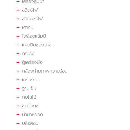
เครื่องสูบน้ำ
สวิตซ์ไฟ
สวิตซ์หรี่ไฟ
เต้ารับ
ไพล็อตแล้มป์
แผ่นปิดช่องว่าง
กระดิ่ง
ตู้เครื่องมือ
กล้องถ่ายภาพความร้อน
เครื่องวัด
ฐานเข็น
กบไสไม้
ชุดบ๊อกซ์
น้ำยาหยอด
บล็อคลม