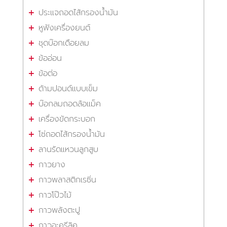
ประแจถอดไส้กรองน้ำมัน
หูฟังเครื่องยนต์
ชุดบ๊อกเดือยลม
ข้ออ่อน
ข้อต่อ
ด้ามปอนด์แบบเข็ม
บ๊อกลมถอดล้อแม็ค
เครื่องขัดกระบอก
โซ่ถอดไส้กรองน้ำมัน
ลานรัดแหวนลูกสูบ
กาวยาง
กาวพลาสติกเรซิ่น
กาวโป๊วไม้
กาวพลังตะปู
กาวอะครีลิค