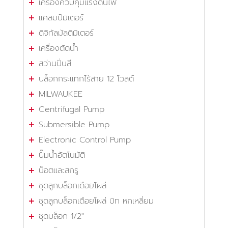
เครื่องควบคุมแรงดันไฟ
แคลมป์มิเตอร์
ดิจิทัลมัลติมิเตอร์
เครื่องตัดน้ำ
สว่านปั่นสี
บล็อกกระแทกไร้สาย 12 โวลต์
MILWAUKEE
Centrifugal Pump
Submersible Pump
Electronic Control Pump
ปั๊มน้ำอัตโนมัติ
น็อตและสกรู
ชุดลูกบล็อกเดือยโผล่
ชุดลูกบล็อกเดือยโผล่ บิท หกเหลี่ยม
ชุดบล็อก 1/2"