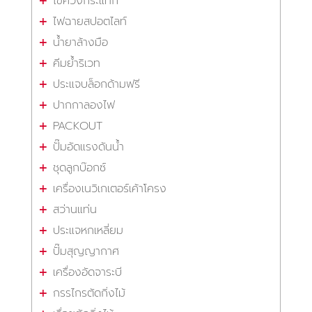
ไขควงกระแทก
ไฟฉายสปอตไลท์
น้ำยาล้างมือ
คีมย้ำริเวท
ประแจบล็อกด้ามฟรี
ปากกาลองไฟ
PACKOUT
ปั๊มอัดแรงดันน้ำ
ชุดลูกบ๊อกซ์
เครื่องเนวิเกเตอร์เค้าโครง
สว่านแท่น
ประแจหกเหลี่ยม
ปั๊มสุญญากาศ
เครื่องอัดจาระบี
กรรไกรตัดกิ่งไม้