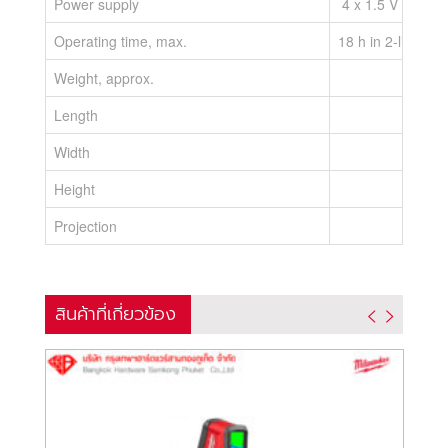
Power supply
4 x 1.5 V LR6 (A
Operating time, max.
18 h in 2-line mo
Weight, approx.
0,5 
Length
156 
Width
102 
Height
98 
Projection
3 li
สินค้าที่เกี่ยวข้อง