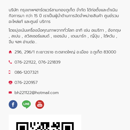
บริษัท กรุงเทพฯฮาร์ดแวร์สามกองภูเก็ต จำกัด ได้ก่อตั้งและดำเนิน
กิจการมา กว่า 15 ปี เราเป็นผู้นำด้านการจัดจำหน่ายสินค้า ศูนย์รวม
อะไหล่แท้ และศูนย์ บริการ
โดยมุ่งเน้นเครื่องมือคุณภาพจากทั่วโลก อาทิ เช่น อเมริกา , อังกฤษ
, สเปน , สวิสเซอร์แลนด์ , เยอรมัน , เดนมาร์ก , ญี่ปุ่น , ใต้หวัน ,
จีน ฯลฯ
อ่านต่อ...
296, 296/1 ถ.เยาวราช ต.ตลาดใหญ่ อ.เมือง จ.ภูเก็ต 83000
076-221122
,
076-221839
086-1207321
076-220957
bh221122@hotmail.com