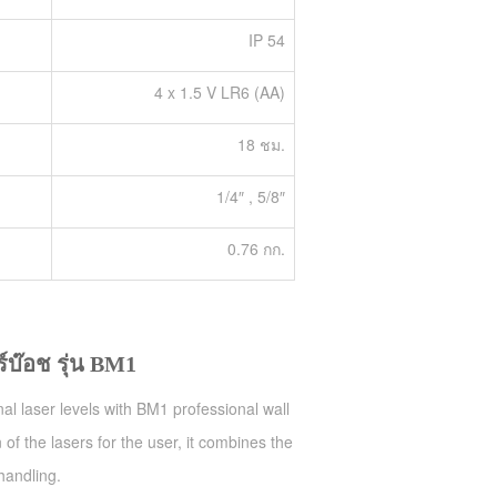
IP 54
4 x 1.5 V LR6 (AA)
18 ชม.
1/4″ , 5/8″
0.76 กก.
์บ๊อช รุ่น
BM1
 laser levels with BM1 professional wall
 of the lasers for the user, it combines the
-handling.