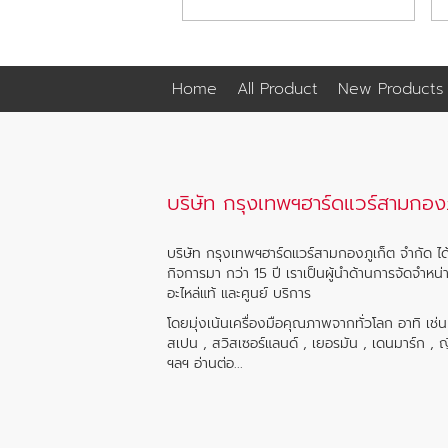
Home
All Product
New Products
บริษัท กรุงเทพฯฮาร์ดแวร์สามกองภ
บริษัท กรุงเทพฯฮาร์ดแวร์สามกองภูเก็ต จำกัด ได้
กิจการมา กว่า 15 ปี เราเป็นผู้นำด้านการจัดจำหน่
อะไหล่แท้ และศูนย์ บริการ
โดยมุ่งเน้นเครื่องมือคุณภาพจากทั่วโลก อาทิ เช่
สเปน , สวิสเซอร์แลนด์ , เยอรมัน , เดนมาร์ก , ญี่ป
ฯลฯ
อ่านต่อ...