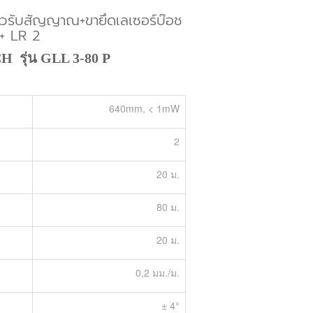
ตัวรับสัญญาณ+ขายึดเลเซอร์บ๊อช
+ LR 2
 รุ่น GLL 3-80 P
640mm, < 1mW
2
20 ม.
80 ม.
20 ม.
0,2 มม./ม.
± 4°