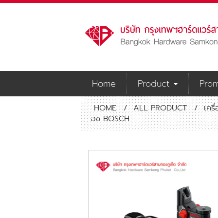
Home
Product
Prom
HOME
/
ALL PRODUCT
/
เครื
อช BOSCH