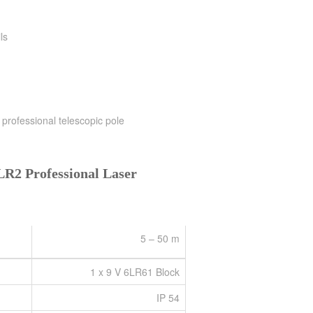
ls
professional telescopic pole
LR2 Professional Laser
5 – 50 m
1 x 9 V 6LR61 Block
IP 54