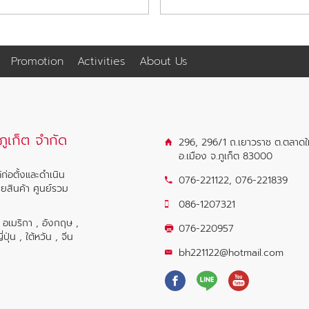
Promotion
Activities
About Us
ูเก็ต จำกัด
296, 296/1 ถ.เยาวราช ต.ตลาดใ
อ.เมือง จ.ภูเก็ต 83000
ก่อตั้งและดำเนิน
076-221122
,
076-221839
ายสินค้า ศูนย์รวม
086-1207321
น อเมริกา , อังกฤษ ,
076-220957
ุ่น , ใต้หวัน , จีน
bh221122@hotmail.com