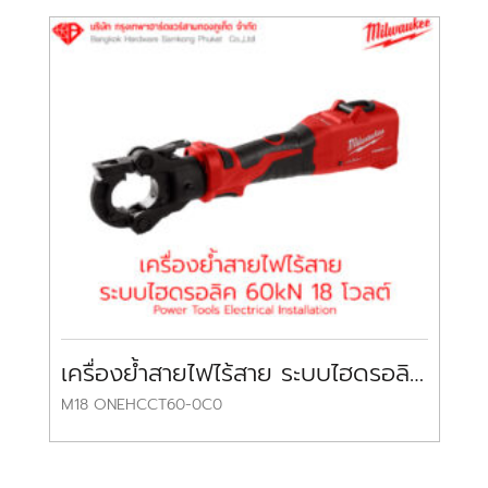
เครื่องย้ำสายไฟไร้สาย ระบบไฮดรอลิค 60kN 18 โวลต์
M18 ONEHCCT60-0C0
M1