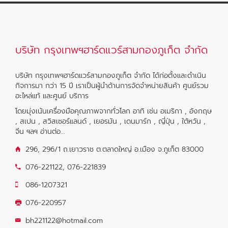
บริษัท กรุงเทพฯฮาร์ดแวร์สามกองภูเก็ต จำกัด
บริษัท กรุงเทพฯฮาร์ดแวร์สามกองภูเก็ต จำกัด ได้ก่อตั้งและดำเนิน
กิจการมา กว่า 15 ปี เราเป็นผู้นำด้านการจัดจำหน่ายสินค้า ศูนย์รวม
อะไหล่แท้ และศูนย์ บริการ
โดยมุ่งเน้นเครื่องมือคุณภาพจากทั่วโลก อาทิ เช่น อเมริกา , อังกฤษ
, สเปน , สวิสเซอร์แลนด์ , เยอรมัน , เดนมาร์ก , ญี่ปุ่น , ใต้หวัน ,
จีน ฯลฯ
อ่านต่อ...
296, 296/1 ถ.เยาวราช ต.ตลาดใหญ่ อ.เมือง จ.ภูเก็ต 83000
076-221122
,
076-221839
086-1207321
076-220957
bh221122@hotmail.com