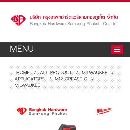
MENU
Toggle
naviga
HOME
/
ALL PRODUCT
/
MILWAUKEE
/
APPLICATORS
/
M12 GREASE GUN
MILWAUKEE