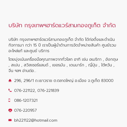
บริษัท กรุงเทพฯฮาร์ดแวร์สามกองภูเก็ต จำกัด
บริษัท กรุงเทพฯฮาร์ดแวร์สามกองภูเก็ต จำกัด ได้ก่อตั้งและดำเนิน
กิจการมา กว่า 15 ปี เราเป็นผู้นำด้านการจัดจำหน่ายสินค้า ศูนย์รวม
อะไหล่แท้ และศูนย์ บริการ
โดยมุ่งเน้นเครื่องมือคุณภาพจากทั่วโลก อาทิ เช่น อเมริกา , อังกฤษ
, สเปน , สวิสเซอร์แลนด์ , เยอรมัน , เดนมาร์ก , ญี่ปุ่น , ใต้หวัน ,
จีน ฯลฯ
อ่านต่อ...
296, 296/1 ถ.เยาวราช ต.ตลาดใหญ่ อ.เมือง จ.ภูเก็ต 83000
076-221122
,
076-221839
086-1207321
076-220957
bh221122@hotmail.com