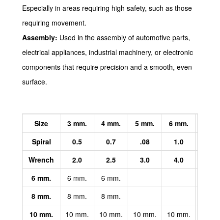
Especially in areas requiring high safety, such as those
requiring movement.
Assembly:
Used in the assembly of automotive parts,
electrical appliances, industrial machinery, or electronic
components that require precision and a smooth, even
surface.
Size
3 mm.
4 mm.
5 mm.
6 mm.
8 mm
Spiral
0.5
0.7
.08
1.0
1.25
Wrench
2.0
2.5
3.0
4.0
5.0
6 mm.
6 mm.
6 mm.
8 mm.
8 mm.
8 mm.
10 mm.
10 mm.
10 mm.
10 mm.
10 mm.