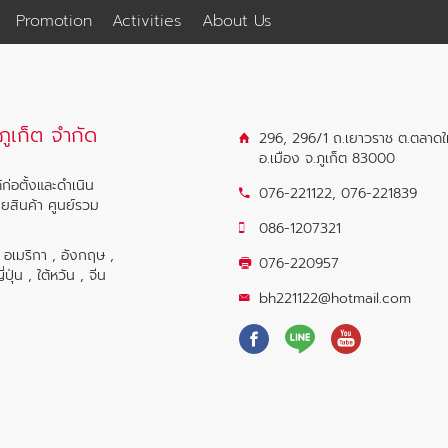
Promotion
Activities
About Us
ูเก็ต จำกัด
296, 296/1 ถ.เยาวราช ต.ตลาดใ
อ.เมือง จ.ภูเก็ต 83000
ก่อตั้งและดำเนิน
076-221122
,
076-221839
ายสินค้า ศูนย์รวม
086-1207321
น อเมริกา , อังกฤษ ,
076-220957
ุ่น , ใต้หวัน , จีน
bh221122@hotmail.com