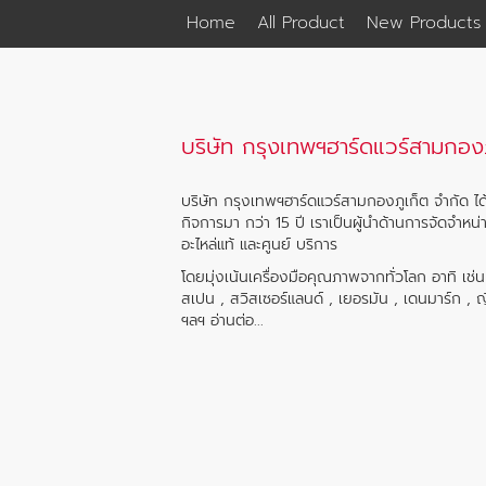
Home
All Product
New Products
บริษัท กรุงเทพฯฮาร์ดแวร์สามกองภ
บริษัท กรุงเทพฯฮาร์ดแวร์สามกองภูเก็ต จำกัด ได้
กิจการมา กว่า 15 ปี เราเป็นผู้นำด้านการจัดจำหน่
อะไหล่แท้ และศูนย์ บริการ
โดยมุ่งเน้นเครื่องมือคุณภาพจากทั่วโลก อาทิ เช่
สเปน , สวิสเซอร์แลนด์ , เยอรมัน , เดนมาร์ก , ญี่ป
ฯลฯ
อ่านต่อ...