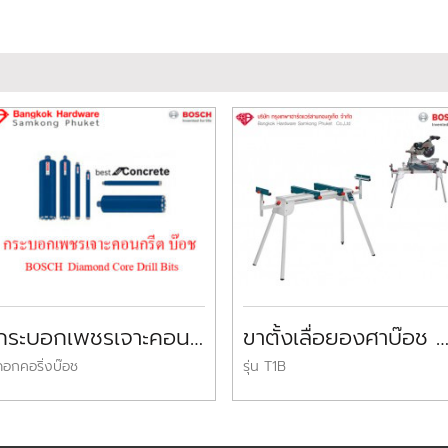
กระบอกเพชรเจาะคอนกรีตบ๊อช Bosch Diamond Core Drill Bits
ขาตั้งเลื่อยองศาบ๊อช รุ่น T1B BOSCH Work B
ดอกคอริ่งบ๊อช
รุ่น T1B