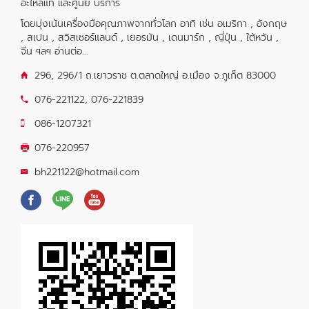
อะไหล่แท้ และศูนย์ บริการ
โดยมุ่งเน้นเครื่องมือคุณภาพจากทั่วโลก อาทิ เช่น อเมริกา , อังกฤษ
, สเปน , สวิสเซอร์แลนด์ , เยอรมัน , เดนมาร์ก , ญี่ปุ่น , ใต้หวัน ,
จีน ฯลฯ
อ่านต่อ...
296, 296/1 ถ.เยาวราช ต.ตลาดใหญ่ อ.เมือง จ.ภูเก็ต 83000
076-221122
,
076-221839
086-1207321
076-220957
bh221122@hotmail.com