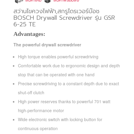
สินค้าใหม่
สินค้าพร้อมส่ง
สว่านไขควงไฟฟ้า,สกรูไดรเวอร์บ๊อช
BOSCH Drywall Screwdriver รุ่น GSR
6-25 TE
Advantages:
The powerful drywall screwdriver
High torque enables powerful screwdriving
Comfortable work due to ergonomic design and depth
stop that can be operated with one hand
Precise screwdriving to a constant depth due to exact
shut-off clutch
High power reserves thanks to powerful 701 watt
high-performance motor
Wide electronic switch with locking button for
continuous operation