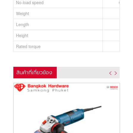
No-load speed
0 – 2.5
Weight
Length
2
Height
2
Rated torque
สินค้าที่เกี่ยวข้อง