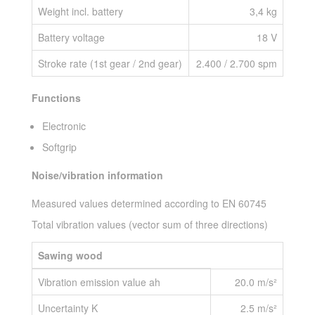
Weight incl. battery
3,4 kg
Battery voltage
18 V
Stroke rate (1st gear / 2nd gear)
2.400 / 2.700 spm
Functions
Electronic
Softgrip
Noise/vibration information
Measured values determined according to EN 60745
Total vibration values (vector sum of three directions)
Sawing wood
Vibration emission value ah
20.0 m/s²
Uncertainty K
2.5 m/s²