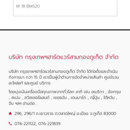
M 18 BMS20
M1
บริษัท กรุงเทพฯฮาร์ดแวร์สามกองภูเก็ต จำกัด
บริษัท กรุงเทพฯฮาร์ดแวร์สามกองภูเก็ต จำกัด ได้ก่อตั้งและดำเนิน
กิจการมา กว่า 15 ปี เราเป็นผู้นำด้านการจัดจำหน่ายสินค้า ศูนย์รวม
อะไหล่แท้ และศูนย์ บริการ
โดยมุ่งเน้นเครื่องมือคุณภาพจากทั่วโลก อาทิ เช่น อเมริกา , อังกฤษ
, สเปน , สวิสเซอร์แลนด์ , เยอรมัน , เดนมาร์ก , ญี่ปุ่น , ใต้หวัน ,
จีน ฯลฯ
อ่านต่อ...
296, 296/1 ถ.เยาวราช ต.ตลาดใหญ่ อ.เมือง จ.ภูเก็ต 83000
076-221122
,
076-221839