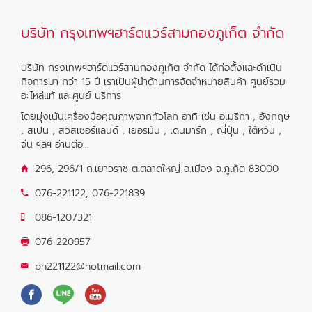
บริษัท กรุงเทพฯฮาร์ดแวร์สามกองภูเก็ต จำกัด
บริษัท กรุงเทพฯฮาร์ดแวร์สามกองภูเก็ต จำกัด ได้ก่อตั้งและดำเนิน
กิจการมา กว่า 15 ปี เราเป็นผู้นำด้านการจัดจำหน่ายสินค้า ศูนย์รวม
อะไหล่แท้ และศูนย์ บริการ
โดยมุ่งเน้นเครื่องมือคุณภาพจากทั่วโลก อาทิ เช่น อเมริกา , อังกฤษ
, สเปน , สวิสเซอร์แลนด์ , เยอรมัน , เดนมาร์ก , ญี่ปุ่น , ใต้หวัน ,
จีน ฯลฯ
อ่านต่อ...
296, 296/1 ถ.เยาวราช ต.ตลาดใหญ่ อ.เมือง จ.ภูเก็ต 83000
076-221122
,
076-221839
086-1207321
076-220957
bh221122@hotmail.com