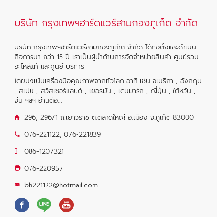
บริษัท กรุงเทพฯฮาร์ดแวร์สามกองภูเก็ต จำกัด
บริษัท กรุงเทพฯฮาร์ดแวร์สามกองภูเก็ต จำกัด ได้ก่อตั้งและดำเนิน
กิจการมา กว่า 15 ปี เราเป็นผู้นำด้านการจัดจำหน่ายสินค้า ศูนย์รวม
อะไหล่แท้ และศูนย์ บริการ
โดยมุ่งเน้นเครื่องมือคุณภาพจากทั่วโลก อาทิ เช่น อเมริกา , อังกฤษ
, สเปน , สวิสเซอร์แลนด์ , เยอรมัน , เดนมาร์ก , ญี่ปุ่น , ใต้หวัน ,
จีน ฯลฯ
อ่านต่อ...
296, 296/1 ถ.เยาวราช ต.ตลาดใหญ่ อ.เมือง จ.ภูเก็ต 83000
076-221122
,
076-221839
086-1207321
076-220957
bh221122@hotmail.com