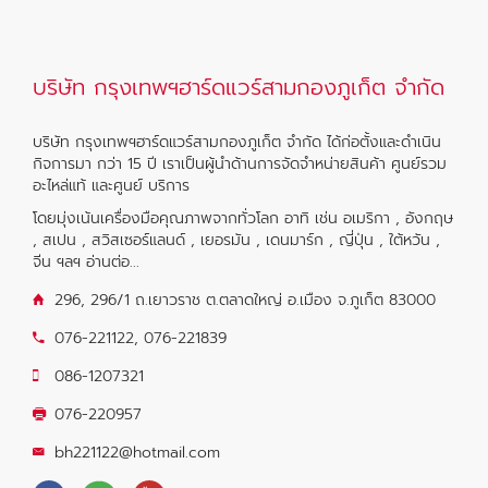
บริษัท กรุงเทพฯฮาร์ดแวร์สามกองภูเก็ต จำกัด
บริษัท กรุงเทพฯฮาร์ดแวร์สามกองภูเก็ต จำกัด ได้ก่อตั้งและดำเนิน
กิจการมา กว่า 15 ปี เราเป็นผู้นำด้านการจัดจำหน่ายสินค้า ศูนย์รวม
อะไหล่แท้ และศูนย์ บริการ
โดยมุ่งเน้นเครื่องมือคุณภาพจากทั่วโลก อาทิ เช่น อเมริกา , อังกฤษ
, สเปน , สวิสเซอร์แลนด์ , เยอรมัน , เดนมาร์ก , ญี่ปุ่น , ใต้หวัน ,
จีน ฯลฯ
อ่านต่อ...
296, 296/1 ถ.เยาวราช ต.ตลาดใหญ่ อ.เมือง จ.ภูเก็ต 83000
076-221122
,
076-221839
086-1207321
076-220957
bh221122@hotmail.com