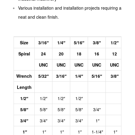
Various installation and installation projects requiring a
neat and clean finish.
Size
3/16″
1/4″
5/16″
3/8″
1/2″
1/2
Spiral
24
20
18
16
12
13
UNC
UNC
UNC
UNC
UNC
UN
Wrench
5/32″
3/16″
1/4″
5/16″
3/8″
3/8
Length
1/2″
1/2″
1/2″
1/2″
5/8″
5/8″
5/8″
5/8″
3/4″
3/4″
3/4″
3/4″
3/4″
1″
1″
1″
1″
1″
1-1/4″
1″
1″