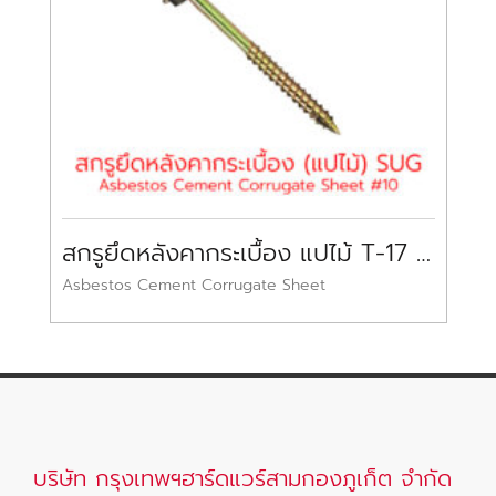
สกรูยึดหลังคากระเบื้อง แปไม้ T-17 เอส.ยู.จี
ป
Asbestos Cement Corrugate Sheet
บริษัท กรุงเทพฯฮาร์ดแวร์สามกองภูเก็ต จำกัด