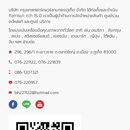
บริษัท กรุงเทพฯฮาร์ดแวร์สามกองภูเก็ต จำกัด ได้ก่อตั้งและดำเนิน
กิจการมา กว่า 15 ปี เราเป็นผู้นำด้านการจัดจำหน่ายสินค้า ศูนย์รวม
อะไหล่แท้ และศูนย์ บริการ
โดยมุ่งเน้นเครื่องมือคุณภาพจากทั่วโลก อาทิ เช่น อเมริกา , อังกฤษ
, สเปน , สวิสเซอร์แลนด์ , เยอรมัน , เดนมาร์ก , ญี่ปุ่น , ใต้หวัน ,
จีน ฯลฯ
อ่านต่อ...
296, 296/1 ถ.เยาวราช ต.ตลาดใหญ่ อ.เมือง จ.ภูเก็ต 83000
076-221122
,
076-221839
086-1207321
076-220957
bh221122@hotmail.com