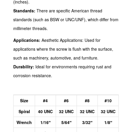
(inches).
Standards:
There are specific American thread
standards (such as BSW or UNC/UNF), which differ from
millimeter threads.
Applications:
Aesthetic Applications: Used for
applications where the screw is flush with the surface,
such as machinery, automotive, and furniture.
Durability:
Ideal for environments requiring rust and
corrosion resistance.
Size
#4
#6
#8
#10
Spiral
40 UNC
32 UNC
32 UNC
32 UNC
Wrench
1/16″
5/64″
3/32″
1/8″