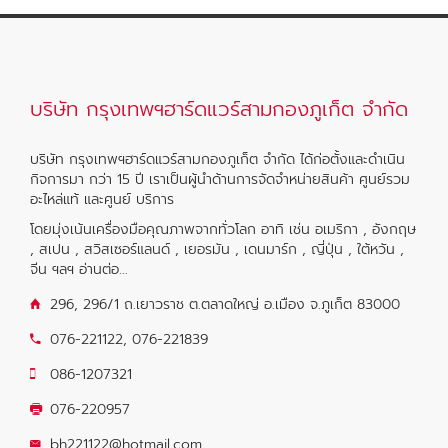
บริษัท กรุงเทพฯฮาร์ดแวร์สามกองภูเก็ต จำกัด
บริษัท กรุงเทพฯฮาร์ดแวร์สามกองภูเก็ต จำกัด ได้ก่อตั้งและดำเนิน
กิจการมา กว่า 15 ปี เราเป็นผู้นำด้านการจัดจำหน่ายสินค้า ศูนย์รวม
อะไหล่แท้ และศูนย์ บริการ
โดยมุ่งเน้นเครื่องมือคุณภาพจากทั่วโลก อาทิ เช่น อเมริกา , อังกฤษ
, สเปน , สวิสเซอร์แลนด์ , เยอรมัน , เดนมาร์ก , ญี่ปุ่น , ใต้หวัน ,
จีน ฯลฯ
อ่านต่อ...
296, 296/1 ถ.เยาวราช ต.ตลาดใหญ่ อ.เมือง จ.ภูเก็ต 83000
076-221122
,
076-221839
086-1207321
076-220957
bh221122@hotmail.com