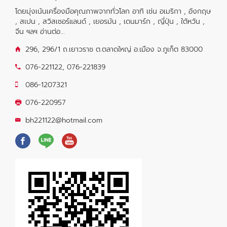
โดยมุ่งเน้นเครื่องมือคุณภาพจากทั่วโลก อาทิ เช่น อเมริกา , อังกฤษ
, สเปน , สวิสเซอร์แลนด์ , เยอรมัน , เดนมาร์ก , ญี่ปุ่น , ใต้หวัน ,
จีน ฯลฯ
อ่านต่อ...
296, 296/1 ถ.เยาวราช ต.ตลาดใหญ่ อ.เมือง จ.ภูเก็ต 83000
076-221122
,
076-221839
086-1207321
076-220957
bh221122@hotmail.com