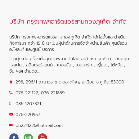
บริษัท กรุงเทพฯฮาร์ดแวร์สามกองภูเก็ต จำกัด
บริษัท กรุงเทพฯฮาร์ดแวร์สามกองภูเก็ต จำกัด ได้ก่อตั้งและดำเนิน
กิจการมา กว่า 15 ปี เราเป็นผู้นำด้านการจัดจำหน่ายสินค้า ศูนย์รวม
อะไหล่แท้ และศูนย์ บริการ
โดยมุ่งเน้นเครื่องมือคุณภาพจากทั่วโลก อาทิ เช่น อเมริกา , อังกฤษ
, สเปน , สวิสเซอร์แลนด์ , เยอรมัน , เดนมาร์ก , ญี่ปุ่น , ใต้หวัน ,
จีน ฯลฯ
อ่านต่อ...
296, 296/1 ถ.เยาวราช ต.ตลาดใหญ่ อ.เมือง จ.ภูเก็ต 83000
076-221122
,
076-221839
086-1207321
076-220957
bh221122@hotmail.com