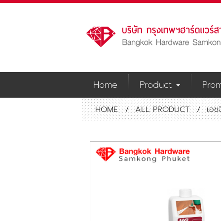
Home
Product
Prom
HOME
/
ALL PRODUCT
/
เอช