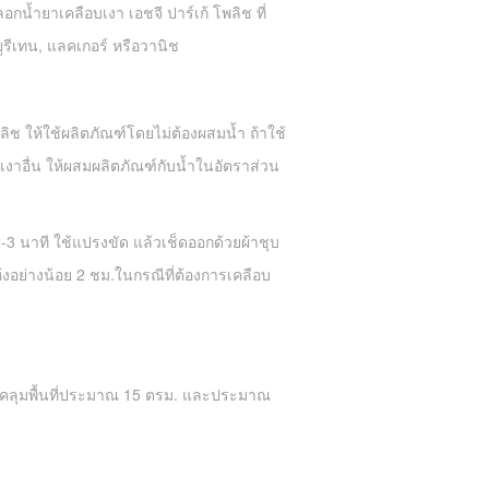
กน้ำยาเคลือบเงา เอชจี ปาร์เก้ โพลิช ที่
ยูรีเทน, แลคเกอร์ หรือวานิช
ลิช ให้ใช้ผลิตภัณฑ์โดยไม่ต้องผสมน้ำ ถ้าใช้
งาอื่น ให้ผสมผลิตภัณฑ์กับน้ำในอัตราส่วน
2-3 นาที ใช้แปรงขัด แล้วเช็ดออกด้วยผ้าชุบ
้งอย่างน้อย 2 ชม.ในกรณีที่ต้องการเคลือบ
อบคลุมพื้นที่ประมาณ 15 ตรม. และประมาณ