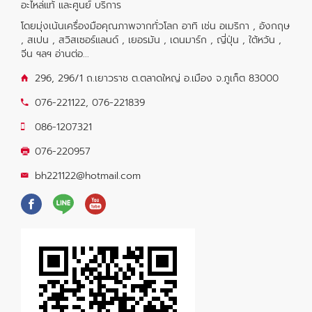
อะไหล่แท้ และศูนย์ บริการ
โดยมุ่งเน้นเครื่องมือคุณภาพจากทั่วโลก อาทิ เช่น อเมริกา , อังกฤษ
, สเปน , สวิสเซอร์แลนด์ , เยอรมัน , เดนมาร์ก , ญี่ปุ่น , ใต้หวัน ,
จีน ฯลฯ
อ่านต่อ...
296, 296/1 ถ.เยาวราช ต.ตลาดใหญ่ อ.เมือง จ.ภูเก็ต 83000
076-221122
,
076-221839
086-1207321
076-220957
bh221122@hotmail.com