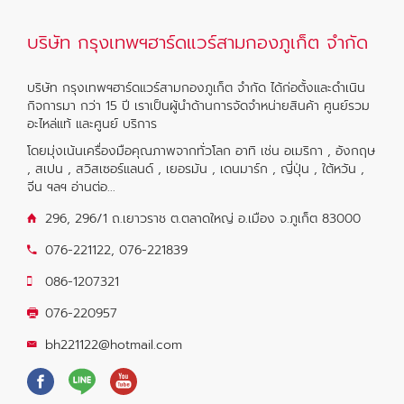
บริษัท กรุงเทพฯฮาร์ดแวร์สามกองภูเก็ต จำกัด
บริษัท กรุงเทพฯฮาร์ดแวร์สามกองภูเก็ต จำกัด ได้ก่อตั้งและดำเนิน
กิจการมา กว่า 15 ปี เราเป็นผู้นำด้านการจัดจำหน่ายสินค้า ศูนย์รวม
อะไหล่แท้ และศูนย์ บริการ
โดยมุ่งเน้นเครื่องมือคุณภาพจากทั่วโลก อาทิ เช่น อเมริกา , อังกฤษ
, สเปน , สวิสเซอร์แลนด์ , เยอรมัน , เดนมาร์ก , ญี่ปุ่น , ใต้หวัน ,
จีน ฯลฯ
อ่านต่อ...
296, 296/1 ถ.เยาวราช ต.ตลาดใหญ่ อ.เมือง จ.ภูเก็ต 83000
076-221122
,
076-221839
086-1207321
076-220957
bh221122@hotmail.com