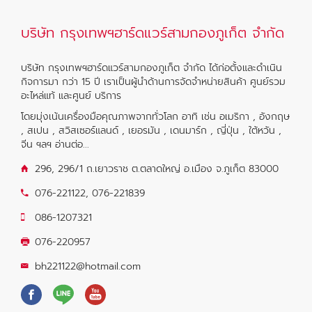
บริษัท กรุงเทพฯฮาร์ดแวร์สามกองภูเก็ต จำกัด
บริษัท กรุงเทพฯฮาร์ดแวร์สามกองภูเก็ต จำกัด ได้ก่อตั้งและดำเนิน
กิจการมา กว่า 15 ปี เราเป็นผู้นำด้านการจัดจำหน่ายสินค้า ศูนย์รวม
อะไหล่แท้ และศูนย์ บริการ
โดยมุ่งเน้นเครื่องมือคุณภาพจากทั่วโลก อาทิ เช่น อเมริกา , อังกฤษ
, สเปน , สวิสเซอร์แลนด์ , เยอรมัน , เดนมาร์ก , ญี่ปุ่น , ใต้หวัน ,
จีน ฯลฯ
อ่านต่อ...
296, 296/1 ถ.เยาวราช ต.ตลาดใหญ่ อ.เมือง จ.ภูเก็ต 83000
076-221122
,
076-221839
086-1207321
076-220957
bh221122@hotmail.com