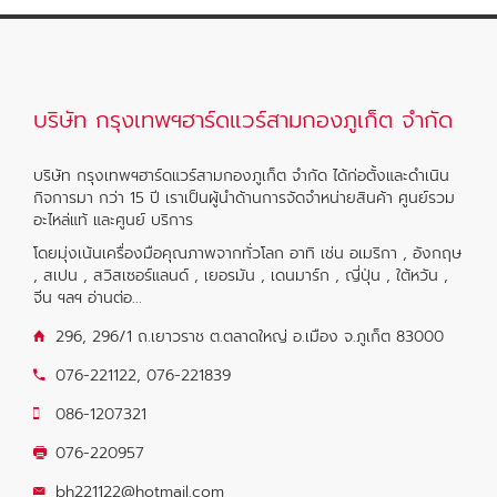
บริษัท กรุงเทพฯฮาร์ดแวร์สามกองภูเก็ต จำกัด
บริษัท กรุงเทพฯฮาร์ดแวร์สามกองภูเก็ต จำกัด ได้ก่อตั้งและดำเนิน
กิจการมา กว่า 15 ปี เราเป็นผู้นำด้านการจัดจำหน่ายสินค้า ศูนย์รวม
อะไหล่แท้ และศูนย์ บริการ
โดยมุ่งเน้นเครื่องมือคุณภาพจากทั่วโลก อาทิ เช่น อเมริกา , อังกฤษ
, สเปน , สวิสเซอร์แลนด์ , เยอรมัน , เดนมาร์ก , ญี่ปุ่น , ใต้หวัน ,
จีน ฯลฯ
อ่านต่อ...
296, 296/1 ถ.เยาวราช ต.ตลาดใหญ่ อ.เมือง จ.ภูเก็ต 83000
076-221122
,
076-221839
086-1207321
076-220957
bh221122@hotmail.com