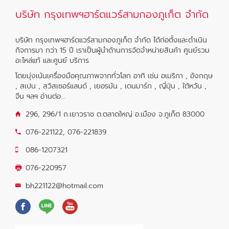
บริษัท กรุงเทพฯฮาร์ดแวร์สามกองภูเก็ต จำกัด
บริษัท กรุงเทพฯฮาร์ดแวร์สามกองภูเก็ต จำกัด ได้ก่อตั้งและดำเนิน
กิจการมา กว่า 15 ปี เราเป็นผู้นำด้านการจัดจำหน่ายสินค้า ศูนย์รวม
อะไหล่แท้ และศูนย์ บริการ
โดยมุ่งเน้นเครื่องมือคุณภาพจากทั่วโลก อาทิ เช่น อเมริกา , อังกฤษ
, สเปน , สวิสเซอร์แลนด์ , เยอรมัน , เดนมาร์ก , ญี่ปุ่น , ใต้หวัน ,
จีน ฯลฯ
อ่านต่อ...
296, 296/1 ถ.เยาวราช ต.ตลาดใหญ่ อ.เมือง จ.ภูเก็ต 83000
076-221122
,
076-221839
086-1207321
076-220957
bh221122@hotmail.com