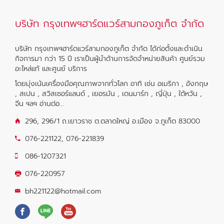
บริษัท กรุงเทพฯฮาร์ดแวร์สามกองภูเก็ต จำกัด
บริษัท กรุงเทพฯฮาร์ดแวร์สามกองภูเก็ต จำกัด ได้ก่อตั้งและดำเนิน
กิจการมา กว่า 15 ปี เราเป็นผู้นำด้านการจัดจำหน่ายสินค้า ศูนย์รวม
อะไหล่แท้ และศูนย์ บริการ
โดยมุ่งเน้นเครื่องมือคุณภาพจากทั่วโลก อาทิ เช่น อเมริกา , อังกฤษ
, สเปน , สวิสเซอร์แลนด์ , เยอรมัน , เดนมาร์ก , ญี่ปุ่น , ใต้หวัน ,
จีน ฯลฯ
อ่านต่อ...
296, 296/1 ถ.เยาวราช ต.ตลาดใหญ่ อ.เมือง จ.ภูเก็ต 83000
076-221122
,
076-221839
086-1207321
076-220957
bh221122@hotmail.com