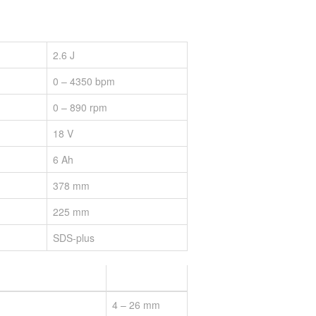
2.6 J
0 – 4350 bpm
0 – 890 rpm
18 V
6 Ah
378 mm
225 mm
SDS-plus
4 – 26 mm