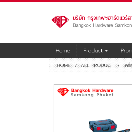
Home
Product
Prom
HOME
/
ALL PRODUCT
/
เครื