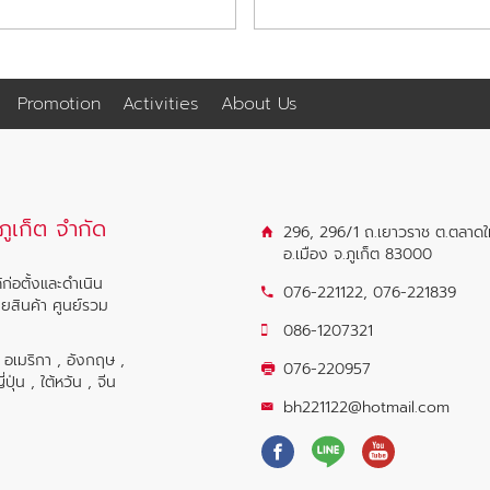
Promotion
Activities
About Us
ูเก็ต จำกัด
296, 296/1 ถ.เยาวราช ต.ตลาดใ
อ.เมือง จ.ภูเก็ต 83000
ก่อตั้งและดำเนิน
076-221122
,
076-221839
ายสินค้า ศูนย์รวม
086-1207321
น อเมริกา , อังกฤษ ,
076-220957
ุ่น , ใต้หวัน , จีน
bh221122@hotmail.com