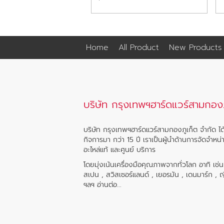
Home
All Product
New Products
บริษัท กรุงเทพฯฮาร์ดแวร์สามกองภ
บริษัท กรุงเทพฯฮาร์ดแวร์สามกองภูเก็ต จำกัด ได้
กิจการมา กว่า 15 ปี เราเป็นผู้นำด้านการจัดจำหน่
อะไหล่แท้ และศูนย์ บริการ
โดยมุ่งเน้นเครื่องมือคุณภาพจากทั่วโลก อาทิ เช่
สเปน , สวิสเซอร์แลนด์ , เยอรมัน , เดนมาร์ก , ญี่ป
ฯลฯ
อ่านต่อ...