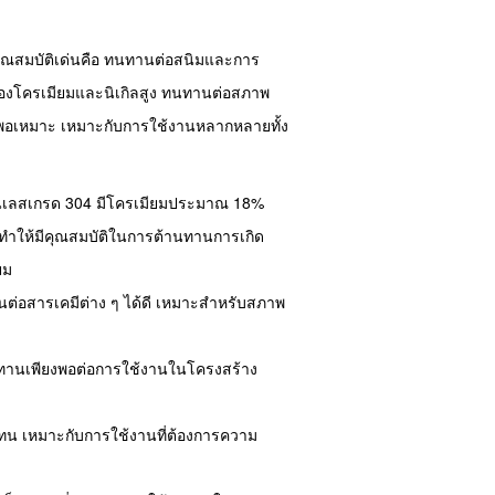
คุณสมบัติเด่นคือ ทนทานต่อสนิมและการ
มของโครเมียมและนิเกิลสูง ทนทานต่อสภาพ
พอเหมาะ เหมาะกับการใช้งานหลากหลายทั้ง
ลสเกรด 304 มีโครเมียมประมาณ 18%
 ๆ ทำให้มีคุณสมบัติในการต้านทานการเกิด
ยม
่อสารเคมีต่าง ๆ ได้ดี เหมาะสำหรับสภาพ
านเพียงพอต่อการใช้งานในโครงสร้าง
งทน เหมาะกับการใช้งานที่ต้องการความ