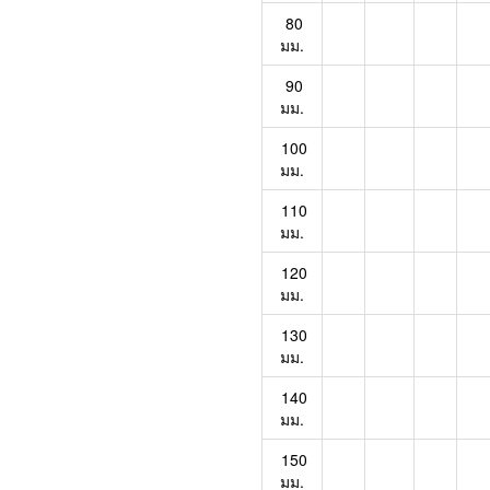
80
มม.
90
มม.
100
มม.
110
มม.
120
มม.
130
มม.
140
มม.
150
มม.