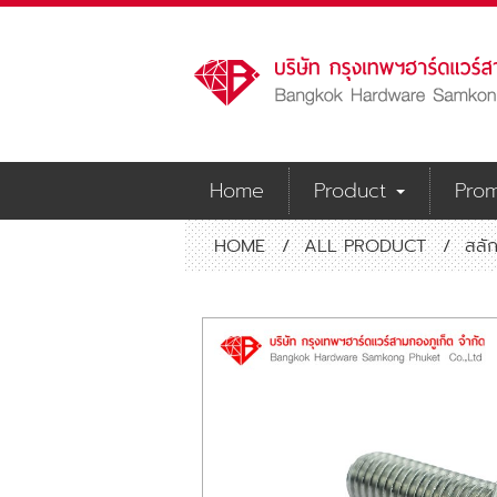
Home
Product
Prom
HOME
/
ALL PRODUCT
/
สลั