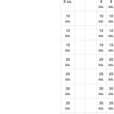
8 มม.
8
8
มม.
มม.
10
10
10
มม.
มม.
มม.
12
12
12
มม.
มม.
มม.
15
15
15
มม.
มม.
มม.
20
20
20
มม.
มม.
มม.
25
25
25
มม.
มม.
มม.
30
30
30
มม.
มม.
มม.
35
35
35
มม.
มม.
มม.