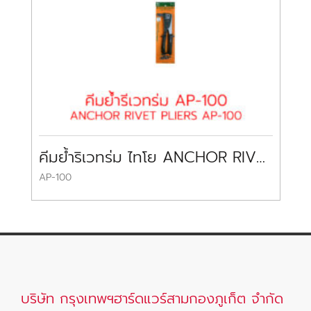
คีมย้ำริเวทร่ม ไทโย ANCHOR RIVET PLIERS TAIYO
AP-100
37
บริษัท กรุงเทพฯฮาร์ดแวร์สามกองภูเก็ต จำกัด