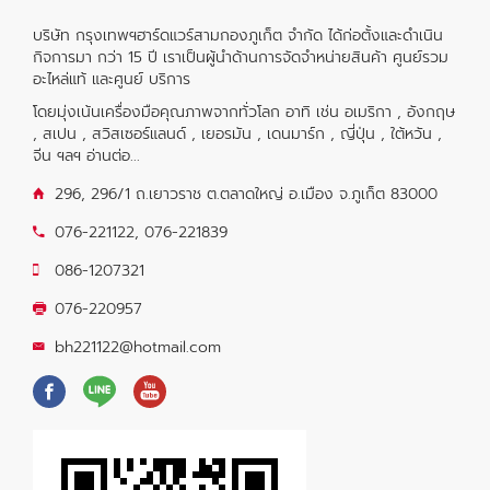
บริษัท กรุงเทพฯฮาร์ดแวร์สามกองภูเก็ต จำกัด ได้ก่อตั้งและดำเนิน
กิจการมา กว่า 15 ปี เราเป็นผู้นำด้านการจัดจำหน่ายสินค้า ศูนย์รวม
อะไหล่แท้ และศูนย์ บริการ
โดยมุ่งเน้นเครื่องมือคุณภาพจากทั่วโลก อาทิ เช่น อเมริกา , อังกฤษ
, สเปน , สวิสเซอร์แลนด์ , เยอรมัน , เดนมาร์ก , ญี่ปุ่น , ใต้หวัน ,
จีน ฯลฯ
อ่านต่อ...
296, 296/1 ถ.เยาวราช ต.ตลาดใหญ่ อ.เมือง จ.ภูเก็ต 83000
076-221122
,
076-221839
086-1207321
076-220957
bh221122@hotmail.com