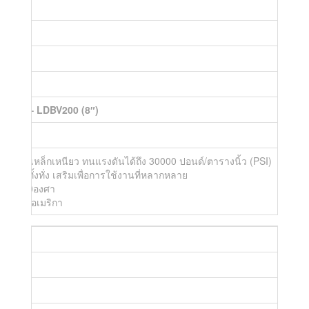
นงาน
croc
ACROC – LDBV200 (8″)
ทียบเท่าเหล็กเหนียว ทนแรงดันได้ถึง 30000 ปอนด์/ตารางนิ้ว (PSI)
ษ รวมทั้งทั่ง เสริมเพื่อการใช้งานที่หลากหลาย
บตัว 360องศา
กสหรัฐอเมริกา
นงาน
croc