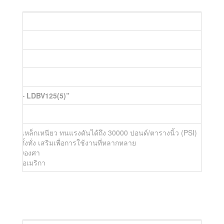
นงาน
croc
ACROC – LDBV125(5)”
ทียบเท่าเหล็กเหนียว ทนแรงดันได้ถึง 30000 ปอนด์/ตารางนิ้ว (PSI)
ษ รวมทั้งทั่ง เสริมเพื่อการใช้งานที่หลากหลาย
บตัว 360องศา
กสหรัฐอเมริกา