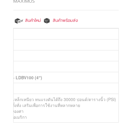
MAXIMUS
สินค้าใหม่
สินค้าพร้อมส่ง
นงาน
croc
ACROC – LDBV100 (4″)
ทียบเท่าเหล็กเหนียว ทนแรงดันได้ถึง 30000 ปอนด์/ตารางนิ้ว (PSI)
ษ รวมทั้งทั่ง เสริมเพื่อการใช้งานที่หลากหลาย
บตัว 360องศา
กสหรัฐอเมริกา