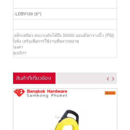
ACROC – LDBV150 (6″)
ทียบเท่าเหล็กเหนียว ทนแรงดันได้ถึง 30000 ปอนด์/ตารางนิ้ว (PSI)
ษ รวมทั้งทั่ง เสริมเพื่อการใช้งานที่หลากหลาย
บตัว 360องศา
กสหรัฐอเมริกา
สินค้าที่เกี่ยวข้อง