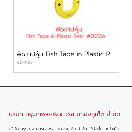
ฟิชเทปหุ้ม Fish Tape in Plastic Reel SAMROCK
#0310A
CT
บริษัท กรุงเทพฯฮาร์ดแวร์สามกองภูเก็ต จำกัด
บริษัท กรุงเทพฯฮาร์ดแวร์สามกองภูเก็ต จำกัด ได้ก่อตั้งและดำเนิน