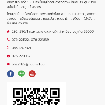
กิจการมา กว่า 15 ปี เราเป็นผู้นำด้านการจัดจำหน่ายสินค้า ศูนย์รวม
อะไหล่แท้ และศูนย์ บริการ
โดยมุ่งเน้นเครื่องมือคุณภาพจากทั่วโลก อาทิ เช่น อเมริกา , อังกฤษ
, สเปน , สวิสเซอร์แลนด์ , เยอรมัน , เดนมาร์ก , ญี่ปุ่น , ใต้หวัน ,
จีน ฯลฯ
อ่านต่อ...
296, 296/1 ถ.เยาวราช ต.ตลาดใหญ่ อ.เมือง จ.ภูเก็ต 83000
076-221122
,
076-221839
086-1207321
076-220957
bh221122@hotmail.com