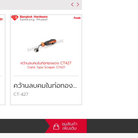
คว้านลบคมในท่อทองแดง อซาด้า Crank Type Scraper ASADA
CT-427
48-00-8784
ชมสินค้า
เพิ่มเติม