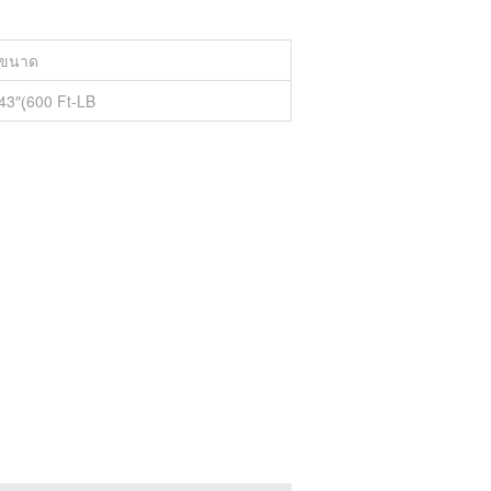
ขนาด
43″(ุ600 Ft-LB