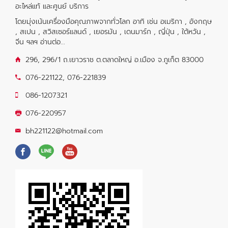
อะไหล่แท้ และศูนย์ บริการ
โดยมุ่งเน้นเครื่องมือคุณภาพจากทั่วโลก อาทิ เช่น อเมริกา , อังกฤษ
, สเปน , สวิสเซอร์แลนด์ , เยอรมัน , เดนมาร์ก , ญี่ปุ่น , ใต้หวัน ,
จีน ฯลฯ
อ่านต่อ...
296, 296/1 ถ.เยาวราช ต.ตลาดใหญ่ อ.เมือง จ.ภูเก็ต 83000
076-221122
,
076-221839
086-1207321
076-220957
bh221122@hotmail.com