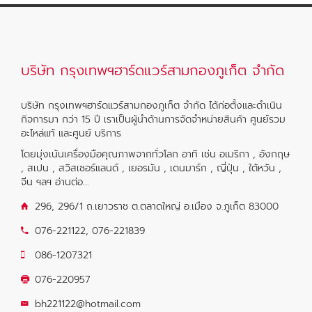
บริษัท กรุงเทพฯฮาร์ดแวร์สามกองภูเก็ต จำกัด
บริษัท กรุงเทพฯฮาร์ดแวร์สามกองภูเก็ต จำกัด ได้ก่อตั้งและดำเนิน
กิจการมา กว่า 15 ปี เราเป็นผู้นำด้านการจัดจำหน่ายสินค้า ศูนย์รวม
อะไหล่แท้ และศูนย์ บริการ
โดยมุ่งเน้นเครื่องมือคุณภาพจากทั่วโลก อาทิ เช่น อเมริกา , อังกฤษ
, สเปน , สวิสเซอร์แลนด์ , เยอรมัน , เดนมาร์ก , ญี่ปุ่น , ใต้หวัน ,
จีน ฯลฯ
อ่านต่อ...
296, 296/1 ถ.เยาวราช ต.ตลาดใหญ่ อ.เมือง จ.ภูเก็ต 83000
076-221122
,
076-221839
086-1207321
076-220957
bh221122@hotmail.com