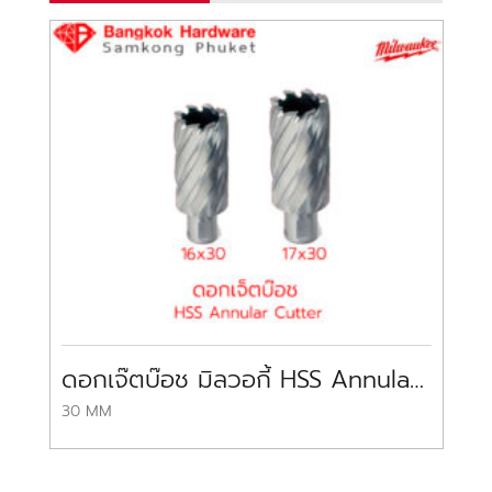
ดอกเจ๊ตบ๊อช มิลวอกี้ HSS Annular Cutters MILWAUKEE
30 MM
48