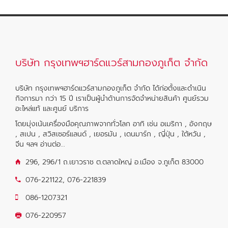
บริษัท กรุงเทพฯฮาร์ดแวร์สามกองภูเก็ต จำกัด
บริษัท กรุงเทพฯฮาร์ดแวร์สามกองภูเก็ต จำกัด ได้ก่อตั้งและดำเนิน
กิจการมา กว่า 15 ปี เราเป็นผู้นำด้านการจัดจำหน่ายสินค้า ศูนย์รวม
อะไหล่แท้ และศูนย์ บริการ
โดยมุ่งเน้นเครื่องมือคุณภาพจากทั่วโลก อาทิ เช่น อเมริกา , อังกฤษ
, สเปน , สวิสเซอร์แลนด์ , เยอรมัน , เดนมาร์ก , ญี่ปุ่น , ใต้หวัน ,
จีน ฯลฯ
อ่านต่อ...
296, 296/1 ถ.เยาวราช ต.ตลาดใหญ่ อ.เมือง จ.ภูเก็ต 83000
076-221122
,
076-221839
086-1207321
076-220957