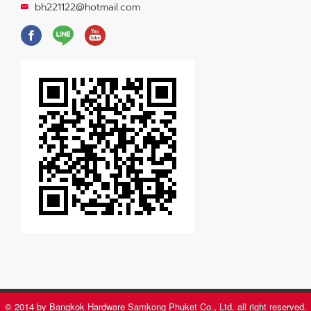
bh221122@hotmail.com
© 2014 by Bangkok Hardware Samkong Phuket Co., Ltd. all right reserved.