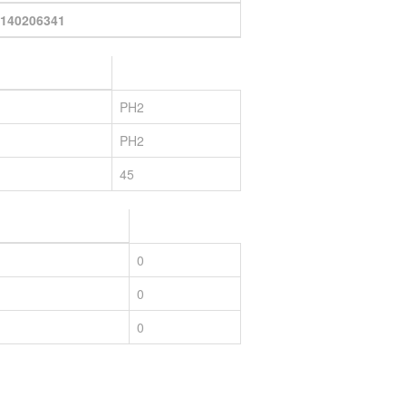
140206341
PH2
PH2
45
0
0
0