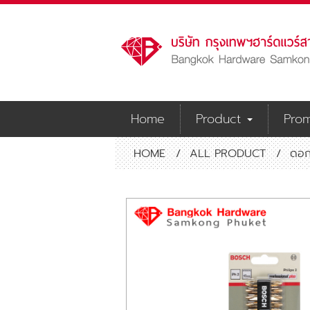
Home
Product
Prom
HOME
/
ALL PRODUCT
/
ดอก