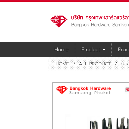
Home
Product
Prom
HOME
/
ALL PRODUCT
/
ดอก