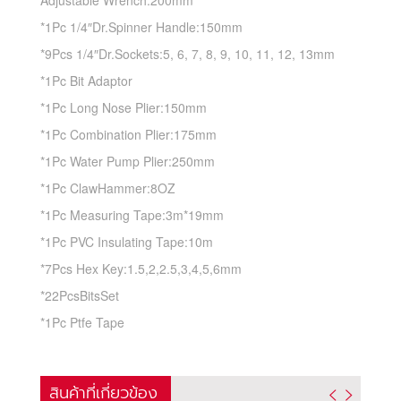
Adjustable Wrench:200mm
*1Pc 1/4″Dr.Spinner Handle:150mm
*9Pcs 1/4″Dr.Sockets:5, 6, 7, 8, 9, 10, 11, 12, 13mm
*1Pc Bit Adaptor
*1Pc Long Nose Plier:150mm
*1Pc Combination Plier:175mm
*1Pc Water Pump Plier:250mm
*1Pc ClawHammer:8OZ
*1Pc Measuring Tape:3m*19mm
*1Pc PVC Insulating Tape:10m
*7Pcs Hex Key:1.5,2,2.5,3,4,5,6mm
*22PcsBitsSet
*1Pc Ptfe Tape
สินค้าที่เกี่ยวข้อง