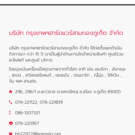
บริษัท กรุงเทพฯฮาร์ดแวร์สามกองภูเก็ต จำกัด
บริษัท กรุงเทพฯฮาร์ดแวร์สามกองภูเก็ต จำกัด ได้ก่อตั้งและดำเนิน
กิจการมา กว่า 15 ปี เราเป็นผู้นำด้านการจัดจำหน่ายสินค้า ศูนย์รวม
อะไหล่แท้ และศูนย์ บริการ
โดยมุ่งเน้นเครื่องมือคุณภาพจากทั่วโลก อาทิ เช่น อเมริกา , อังกฤษ
, สเปน , สวิสเซอร์แลนด์ , เยอรมัน , เดนมาร์ก , ญี่ปุ่น , ใต้หวัน ,
จีน ฯลฯ
อ่านต่อ...
296, 296/1 ถ.เยาวราช ต.ตลาดใหญ่ อ.เมือง จ.ภูเก็ต 83000
076-221122
,
076-221839
086-1207321
076-220957
bh221122@hotmail.com