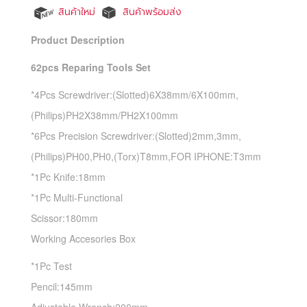
สินค้าใหม่
สินค้าพร้อมส่ง
Product Description
62pcs Reparing Tools Set
*4Pcs Screwdriver:(Slotted)6X38mm/6X100mm,
(Philips)PH2X38mm/PH2X100mm
*6Pcs Precision Screwdriver:(Slotted)2mm,3mm,
(Philips)PH00,PH0,(Torx)T8mm,FOR IPHONE:T3mm
*1Pc Knife:18mm
*1Pc Multi-Functional
Scissor:18
Working Accesories Box
*1Pc Test
Pencil:14