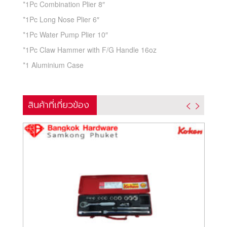
*1Pc Combination Plier 8″
*1Pc Long Nose Plier 6″
*1Pc Water Pump Plier 10″
*1Pc Claw Hammer with F/G Handle 16oz
*1 Aluminium Case
สินค้าที่เกี่ยวข้อง