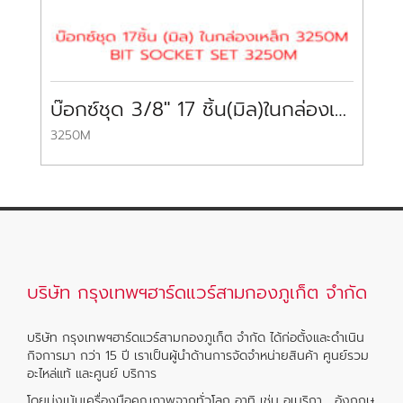
บ๊อกซ์ชุด 3/8″ 17 ชิ้น(มิล)ในกล่องเหล็ก SOCKET SET KOKEN
3250M
F5
บริษัท กรุงเทพฯฮาร์ดแวร์สามกองภูเก็ต จำกัด
บริษัท กรุงเทพฯฮาร์ดแวร์สามกองภูเก็ต จำกัด ได้ก่อตั้งและดำเนิน
กิจการมา กว่า 15 ปี เราเป็นผู้นำด้านการจัดจำหน่ายสินค้า ศูนย์รวม
อะไหล่แท้ และศูนย์ บริการ
โดยมุ่งเน้นเครื่องมือคุณภาพจากทั่วโลก อาทิ เช่น อเมริกา , อังกฤษ