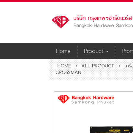
Home
Product
Prom
HOME
/
ALL PRODUCT
/
เครื
CROSSMAN