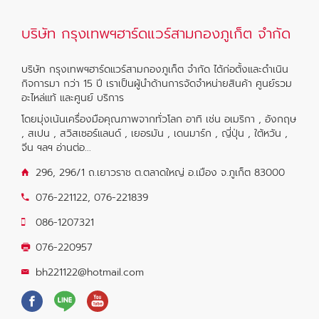
บริษัท กรุงเทพฯฮาร์ดแวร์สามกองภูเก็ต จำกัด
บริษัท กรุงเทพฯฮาร์ดแวร์สามกองภูเก็ต จำกัด ได้ก่อตั้งและดำเนิน
กิจการมา กว่า 15 ปี เราเป็นผู้นำด้านการจัดจำหน่ายสินค้า ศูนย์รวม
อะไหล่แท้ และศูนย์ บริการ
โดยมุ่งเน้นเครื่องมือคุณภาพจากทั่วโลก อาทิ เช่น อเมริกา , อังกฤษ
, สเปน , สวิสเซอร์แลนด์ , เยอรมัน , เดนมาร์ก , ญี่ปุ่น , ใต้หวัน ,
จีน ฯลฯ
อ่านต่อ...
296, 296/1 ถ.เยาวราช ต.ตลาดใหญ่ อ.เมือง จ.ภูเก็ต 83000
076-221122
,
076-221839
086-1207321
076-220957
bh221122@hotmail.com