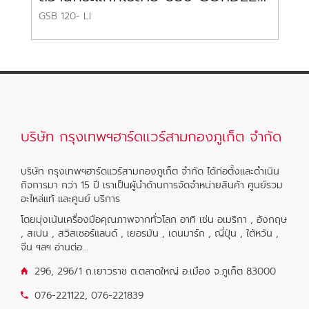
GSB 120- LI
รุ
บริษัท กรุงเทพฯฮาร์ดแวร์สามกองภูเก็ต จำกัด
บริษัท กรุงเทพฯฮาร์ดแวร์สามกองภูเก็ต จำกัด ได้ก่อตั้งและดำเนิน
กิจการมา กว่า 15 ปี เราเป็นผู้นำด้านการจัดจำหน่ายสินค้า ศูนย์รวม
อะไหล่แท้ และศูนย์ บริการ
โดยมุ่งเน้นเครื่องมือคุณภาพจากทั่วโลก อาทิ เช่น อเมริกา , อังกฤษ
, สเปน , สวิสเซอร์แลนด์ , เยอรมัน , เดนมาร์ก , ญี่ปุ่น , ใต้หวัน ,
จีน ฯลฯ
อ่านต่อ...
296, 296/1 ถ.เยาวราช ต.ตลาดใหญ่ อ.เมือง จ.ภูเก็ต 83000
076-221122
,
076-221839